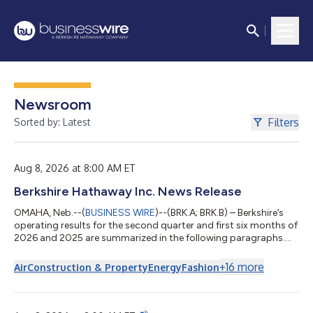
Newsroom
Filters
Sorted by: Latest
Aug 8, 2026 at 8:00 AM ET
Berkshire Hathaway Inc. News Release
OMAHA, Neb.--(
BUSINESS WIRE
)--(BRK.A; BRK.B) – Berkshire’s
operating results for the second quarter and first six months of
2026 and 2025 are summarized in the following paragraphs.
However, we urge investors and reporters to read our 10-Q,
which has been posted at www.berkshirehathaway.com. The
+
16
more
Air
Construction & Property
Energy
Fashion
limited information that follows in this press release is not
adequate for making an informed investment judgment.
Earnings of Berkshire Hathaway Inc. and its consolidated