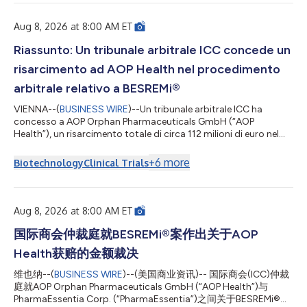
れた損害額裁定により、AOP Orphan Pharmaceuticals
GmbH（以下「AOP Health」）に対し、総額約1億1,200万ユー
Aug 8, 2026 at 8:00 AM ET
ロを認めました。同裁定では、PharmaEssentiaによる故意の契
約違反に基づくAOP Healthの損害賠償請求額を約8,200万ユーロ
Riassunto: Un tribunale arbitrale ICC concede un
と認定しています。また、2019年から2022年にかけての過度な
risarcimento ad AOP Health nel procedimento
価格設定によりAOP HealthがPharmaEssentiaに対して支払った
超過支払額の返還として、約3,1...
arbitrale relativo a BESREMi®
VIENNA--(
BUSINESS WIRE
)--Un tribunale arbitrale ICC ha
concesso a AOP Orphan Pharmaceuticals GmbH (“AOP
Health”), un risarcimento totale di circa 112 milioni di euro nel
procedimento arbitrale con PharmaEssentia Corp.
(“PharmaEssentia”) riguardante BESREMi® (ropeginterferone
+
6
more
Biotechnology
Clinical Trials
alfa-2b). Il risarcimento quantifica le rivendicazioni dei danni di
AOP Health riguardanti le violazioni intenzionali di
PharmaEssentia a circa 82 milioni di euro. Il tribunale inoltre
ordina il pagamento a AOP Health di ci...
Aug 8, 2026 at 8:00 AM ET
国际商会仲裁庭就BESREMi®案作出关于AOP
Health获赔的金额裁决
维也纳--(
BUSINESS WIRE
)--(美国商业资讯)-- 国际商会(ICC)仲裁
庭就AOP Orphan Pharmaceuticals GmbH (“AOP Health”)与
PharmaEssentia Corp. (“PharmaEssentia”)之间关于BESREMi®