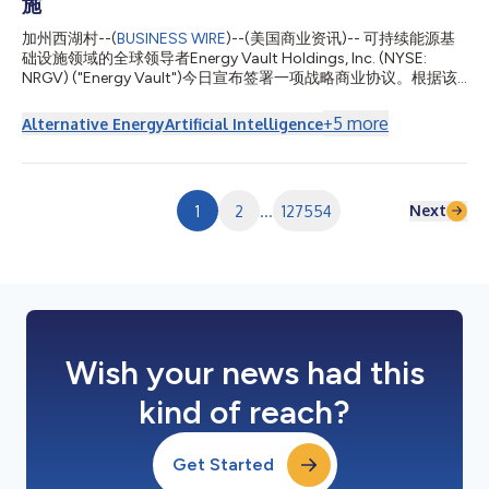
施
加州西湖村--(
BUSINESS WIRE
)--(美国商业资讯)-- 可持续能源基
础设施领域的全球领导者Energy Vault Holdings, Inc. (NYSE:
NRGV) ("Energy Vault")今日宣布签署一项战略商业协议。根据该
协议，Energy Vault将提供电池储能系统("BESS")、构网型电力转
换系统及AI基础设施控制软件，以支持首批总计1.25吉瓦("GW")的
+
5
more
Alternative Energy
Artificial Intelligence
一体化电力基础设施部署，服务于超大规模AI数据中心。 该协议建
立了一个可复制的AI电力基础设施平台，将可调度的发电能力、智
能电池储能、构网型逆变器系统、先进的AI基础设施控制软件以及
统包式EPC工程和电站集成整合为单一的一体化解决方案，专为超
Next
1
2
...
127554
大规模AI数据中心和高性能计算园区量身打造。 双方将联合部署完
全一体化的离网电力系统，该系统能够更快地将AI算力投入运营，
相比传统公用事业并网方案速度显著提升，同时提供下一代AI工作
负载所需的可靠性、韧性和运营灵活性。 首批部署预计在未来4至
12个月内完成，支持不依赖传统公用事业并网方案的加速供电计
划。 随着超大规模AI基础设施在全球持续扩张，开发商越来...
Wish your news had this
kind of reach?
Get Started