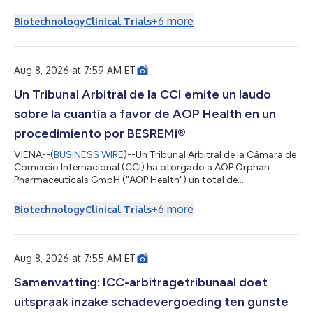
(ropeginterferon alfa-2b)的持续仲裁程序作出了一项金额裁决，
裁定AOP Health获得总计约1.12亿欧元赔偿。该裁决将AOP Health
+
6
more
Biotechnology
Clinical Trials
因PharmaEssentia故意违约而提出的损害赔偿请求金额确定为约
8200万欧元。同时，仲裁庭还裁定AOP Health获得约3100万欧
元及利息，作为AOP Health在2019年至2022年期间因
PharmaEssentia定价过高而多付的款项的补偿。仲裁庭由此确
Aug 8, 2026 at 7:59 AM ET
认，PharmaEssentia在上述年份中向AOP Health收取的费用存在
高达900%的超额加价。仲裁庭还确认，AOP Health有权将其欠付
Un Tribunal Arbitral de la CCI emite un laudo
PharmaEssentia的约1700万欧元利润分成款项，与其远超该金额
sobre la cuantía a favor de AOP Health en un
的AOP Health损害赔偿请求进行有效抵销...
procedimiento por BESREMi®
VIENA--(
BUSINESS WIRE
)--Un Tribunal Arbitral de la Cámara de
Comercio Internacional (CCI) ha otorgado a AOP Orphan
Pharmaceuticals GmbH ("AOP Health") un total de
aproximadamente 112 millones de euros en un laudo sobre la
cuantía emitido en el procedimiento arbitral en curso con
+
6
more
Biotechnology
Clinical Trials
PharmaEssentia Corp. ("PharmaEssentia") en relación con
BESREMi® (ropeginterferón alfa-2b). El laudo cuantifica las
reclamaciones por daños y perjuicios de AOP Health por
incumplimientos intencionados de PharmaEssentia...
Aug 8, 2026 at 7:55 AM ET
Samenvatting: ICC-arbitragetribunaal doet
uitspraak inzake schadevergoeding ten gunste