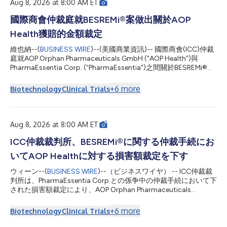
subsidiaries for the second qu...
Aug 8, 2026 at 8:00 AM ET
國際商會仲裁庭就BESREMi®案做出關於AOP
Health獲賠的金額裁定
維也納--(
BUSINESS WIRE
)--(美國商業資訊)-- 國際商會(ICC)仲裁
庭就AOP Orphan Pharmaceuticals GmbH (“AOP Health”)與
PharmaEssentia Corp. (“PharmaEssentia”)之間關於BESREMi®
(ropeginterferon alfa-2b)的持續仲裁程序做出一項金額裁定，裁
定AOP Health獲得總計約1.12億歐元賠償。該裁定將AOP Health因
+
6
more
Biotechnology
Clinical Trials
PharmaEssentia故意違約而提出的損害賠償請求金額確定為約
8200萬歐元。同時，仲裁庭還裁定AOP Health獲得約3100萬歐
元及利息，做為AOP Health在2019年至2022年期間因
PharmaEssentia定價過高而多付之款項的補償。仲裁庭由此確
Aug 8, 2026 at 8:00 AM ET
認，PharmaEssentia在上述年份中向AOP Health收取的費用存在
高達900%的超額加價。仲裁庭還確認，AOP Health有權將其欠付
ICC仲裁裁判所、BESREMi®に関する仲裁手続にお
PharmaEssentia的約1700萬歐元利潤分成款項，與其遠超該金額
いてAOP Healthに対する損害額裁定を下す
的AOP Health損害賠償請求進行有效抵銷。...
ウィーン--(
BUSINESS WIRE
)--（ビジネスワイヤ） -- ICC仲裁裁
判所は、PharmaEssentia Corp.との係争中の仲裁手続において下
された損害額裁定により、AOP Orphan Pharmaceuticals
GmbH（「AOP Health」）に対し、総額約1億1,200万ユーロを
裁定しました。ICC仲裁裁判所は、BESREMi®（ロペグインター
+
6
more
Biotechnology
Clinical Trials
フェロン アルファ-2b）に関してPharmaEssentia Corp.（以下
「PharmaEssentia」）との間で係争中の仲裁手続において下さ