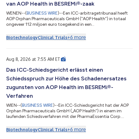
van AOP Health in BESREMi®-zaak
WENEN--(
BUSINESS WIRE
)--Een ICC-arbitragetribunaal heeft
AOP Orphan Pharmaceuticals GmbH (“AOP Health”) in totaal
ongeveer 112 miljoen euro toegekend in een
schadevergoedingsvonnis dat is uitgesproken in de lopende
arbitrageprocedure met PharmaEssentia Corp.
+
6
more
Biotechnology
Clinical Trials
("PharmaEssentia") betreffende BESREMi® (ropeginterferon
alfa-2b). In de uitspraak worden de schadeclaims van AOP
Health wegens opzettelijke contractbreuken door
PharmaEssentia becijferd op circa 82 miljoen euro. Daarnaast
Aug 8, 2026 at 7:55 AM ET
wordt aan AOP Hea...
Das ICC-Schiedsgericht erlässt einen
Schiedsspruch zur Höhe des Schadenersatzes
zugunsten von AOP Health im BESREMi®-
Verfahren
WIEN--(
BUSINESS WIRE
)--Ein ICC-Schiedsgericht hat der AOP
Orphan Pharmaceuticals GmbH („AOP Health“) in einem im
laufenden Schiedsverfahren mit der PharmaEssentia Corp.
(„PharmaEssentia“) bezüglich BESREMi® (Ropeginterferon alfa-
2b) erlassenen Schiedsspruch über die Höhe des
+
6
more
Biotechnology
Clinical Trials
Schadenersatzes insgesamt rund 112 Mio. EUR zugesprochen.
Der Schiedsspruch beziffert die Schadensersatzansprüche von