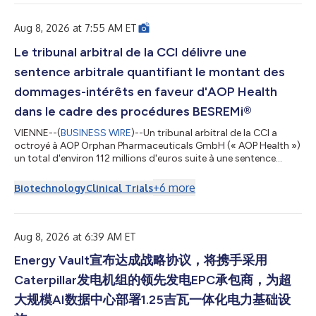
AOP Health aufgrund vorsätzlicher Vertragsverletzungen durch
PharmaEssentia auf ca. 82 Mio. EUR. Zudem we...
Aug 8, 2026 at 7:55 AM ET
Le tribunal arbitral de la CCI délivre une
sentence arbitrale quantifiant le montant des
dommages-intérêts en faveur d'AOP Health
dans le cadre des procédures BESREMi®
VIENNE--(
BUSINESS WIRE
)--Un tribunal arbitral de la CCI a
octroyé à AOP Orphan Pharmaceuticals GmbH (« AOP Health »)
un total d'environ 112 millions d'euros suite à une sentence
arbitrale sur le montant des dommages-intérêts rendue dans le
cadre de la procédure d'arbitrage en cours avec
+
6
more
Biotechnology
Clinical Trials
PharmaEssentia Corp. (« PharmaEssentia ») concernant
BESREMi® (ropeginterféron alfa-2b). La sentence quantifie les
demandes de dommages-intérêts d’AOP Health pour les
violations intentionnelles de PharmaEssentia...
Aug 8, 2026 at 6:39 AM ET
Energy Vault宣布达成战略协议，将携手采用
Caterpillar发电机组的领先发电EPC承包商，为超
大规模AI数据中心部署1.25吉瓦一体化电力基础设